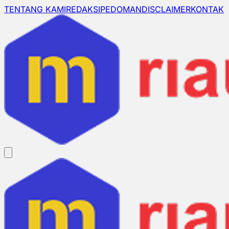
TENTANG KAMI
REDAKSI
PEDOMAN
DISCLAIMER
KONTAK