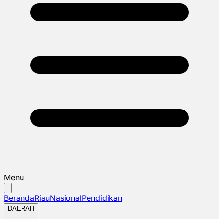
Menu
Beranda
Riau
Nasional
Pendidikan
DAERAH