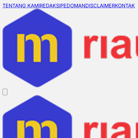
TENTANG KAMI
REDAKSI
PEDOMAN
DISCLAIMER
KONTAK