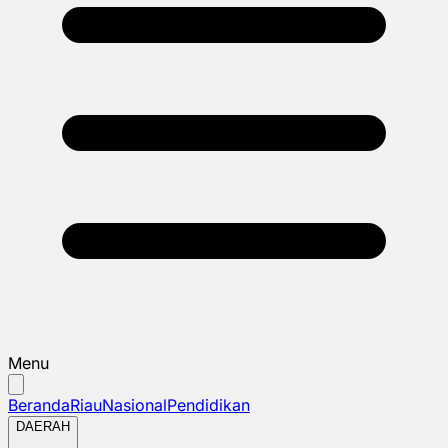
Menu
Beranda
Riau
Nasional
Pendidikan
DAERAH