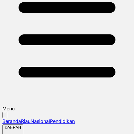
Menu
Beranda
Riau
Nasional
Pendidikan
DAERAH