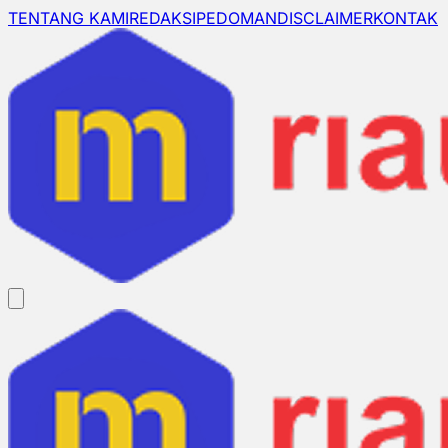
TENTANG KAMI
REDAKSI
PEDOMAN
DISCLAIMER
KONTAK