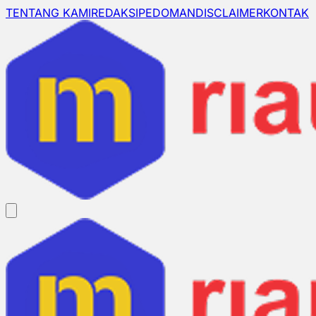
TENTANG KAMI
REDAKSI
PEDOMAN
DISCLAIMER
KONTAK