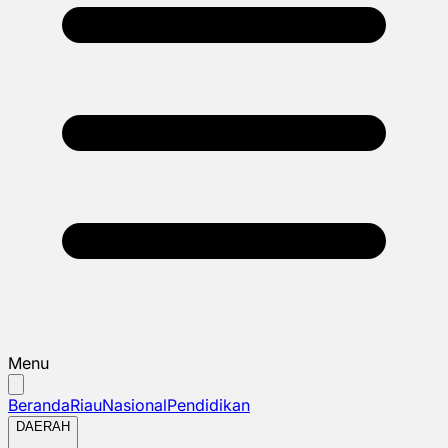
Menu
Beranda
Riau
Nasional
Pendidikan
DAERAH