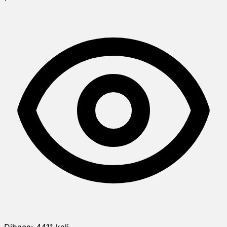
Dibaca:
4411
kali