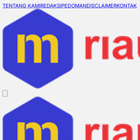
TENTANG KAMI
REDAKSI
PEDOMAN
DISCLAIMER
KONTAK