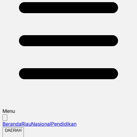
Menu
Beranda
Riau
Nasional
Pendidikan
DAERAH