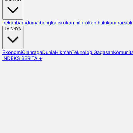
pekanbaru
dumai
bengkalis
rokan hilir
rokan hulu
kampar
siak
LAINNYA
Ekonomi
Olahraga
Dunia
Hikmah
Teknologi
Gagasan
Komunit
INDEKS BERITA +