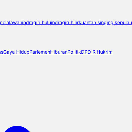
pelalawan
indragiri hulu
indragiri hilir
kuantan singingi
kepulau
as
Gaya Hidup
Parlemen
Hiburan
Politik
DPD RI
Hukrim