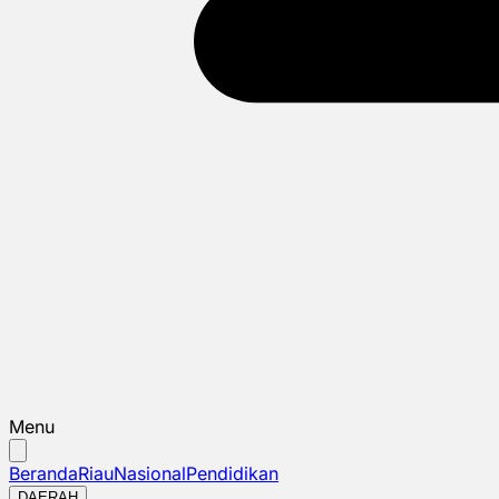
Menu
Beranda
Riau
Nasional
Pendidikan
DAERAH