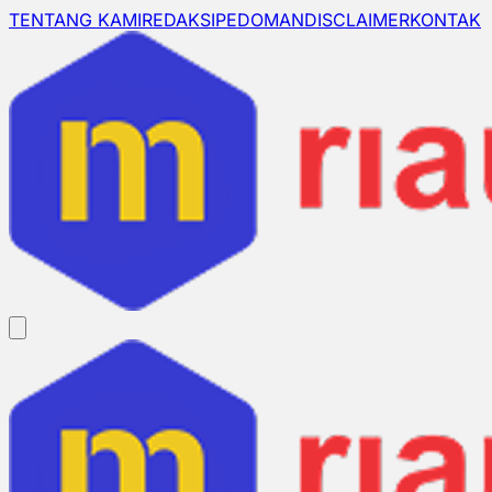
TENTANG KAMI
REDAKSI
PEDOMAN
DISCLAIMER
KONTAK