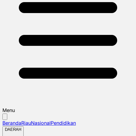
Menu
Beranda
Riau
Nasional
Pendidikan
DAERAH