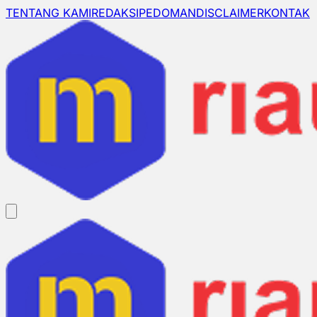
TENTANG KAMI
REDAKSI
PEDOMAN
DISCLAIMER
KONTAK