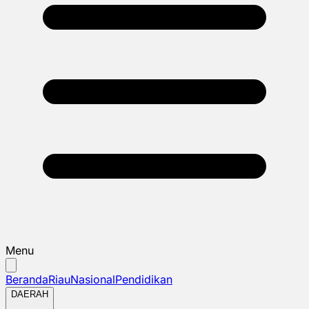
Menu
Beranda
Riau
Nasional
Pendidikan
DAERAH