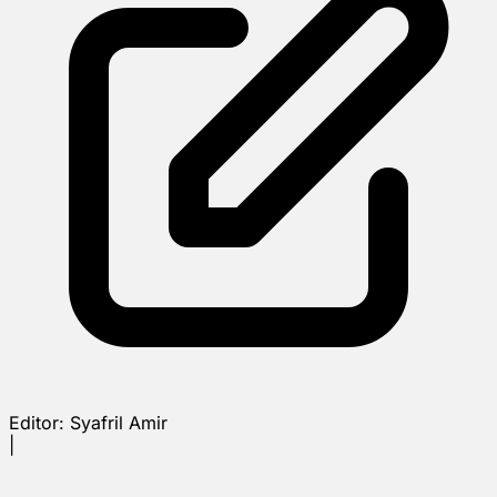
Editor:
Syafril Amir
|