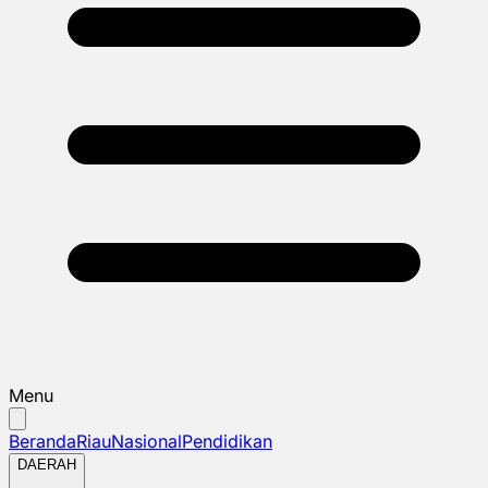
Menu
Beranda
Riau
Nasional
Pendidikan
DAERAH