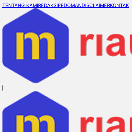
TENTANG KAMI
REDAKSI
PEDOMAN
DISCLAIMER
KONTAK