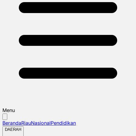
Menu
Beranda
Riau
Nasional
Pendidikan
DAERAH