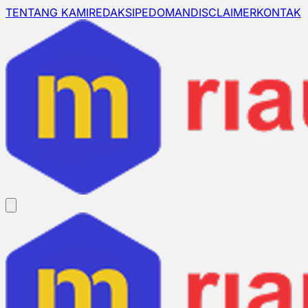
TENTANG KAMI
REDAKSI
PEDOMAN
DISCLAIMER
KONTAK