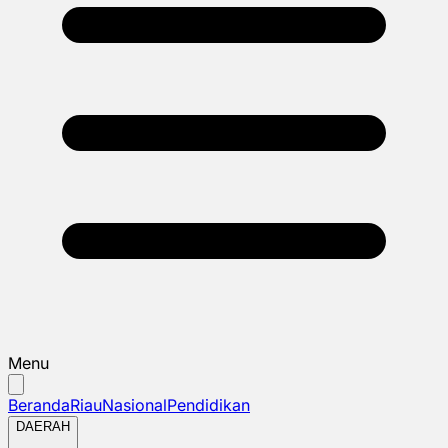
Menu
Beranda
Riau
Nasional
Pendidikan
DAERAH