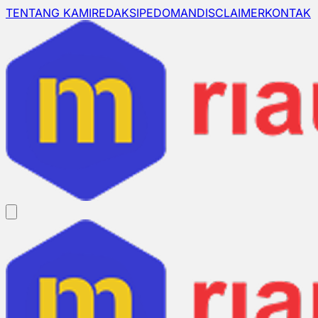
TENTANG KAMI
REDAKSI
PEDOMAN
DISCLAIMER
KONTAK