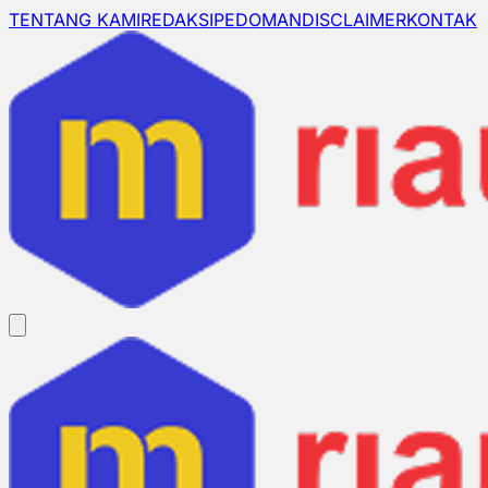
TENTANG KAMI
REDAKSI
PEDOMAN
DISCLAIMER
KONTAK