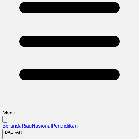
Menu
Beranda
Riau
Nasional
Pendidikan
DAERAH