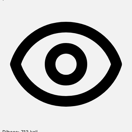
Dibaca:
713
kali