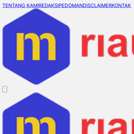
TENTANG KAMI
REDAKSI
PEDOMAN
DISCLAIMER
KONTAK