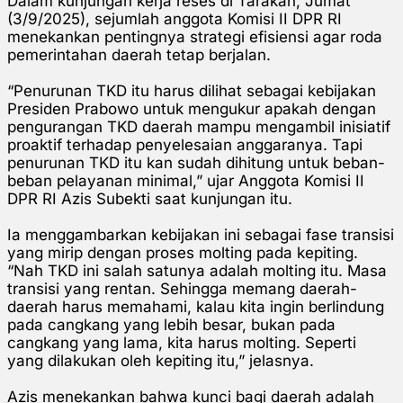
Dalam kunjungan kerja reses di Tarakan, Jumat
(3/9/2025), sejumlah anggota Komisi II DPR RI
menekankan pentingnya strategi efisiensi agar roda
pemerintahan daerah tetap berjalan.
“Penurunan TKD itu harus dilihat sebagai kebijakan
Presiden Prabowo untuk mengukur apakah dengan
pengurangan TKD daerah mampu mengambil inisiatif
proaktif terhadap penyelesaian anggaranya. Tapi
penurunan TKD itu kan sudah dihitung untuk beban-
beban pelayanan minimal,” ujar Anggota Komisi II
DPR RI Azis Subekti saat kunjungan itu.
Ia menggambarkan kebijakan ini sebagai fase transisi
yang mirip dengan proses molting pada kepiting.
“Nah TKD ini salah satunya adalah molting itu. Masa
transisi yang rentan. Sehingga memang daerah-
daerah harus memahami, kalau kita ingin berlindung
pada cangkang yang lebih besar, bukan pada
cangkang yang lama, kita harus molting. Seperti
yang dilakukan oleh kepiting itu,” jelasnya.
Azis menekankan bahwa kunci bagi daerah adalah