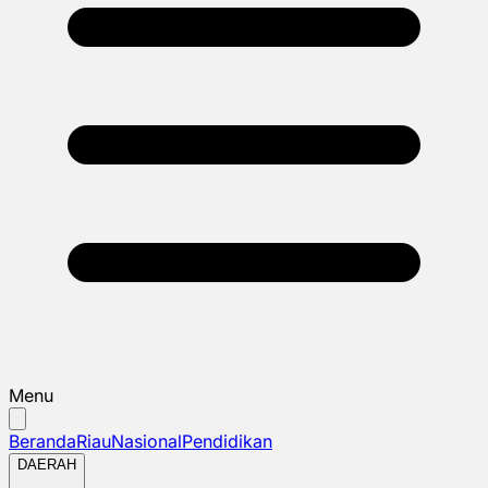
Menu
Beranda
Riau
Nasional
Pendidikan
DAERAH