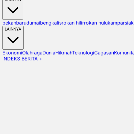
pekanbaru
dumai
bengkalis
rokan hilir
rokan hulu
kampar
siak
LAINNYA
Ekonomi
Olahraga
Dunia
Hikmah
Teknologi
Gagasan
Komunit
INDEKS BERITA +