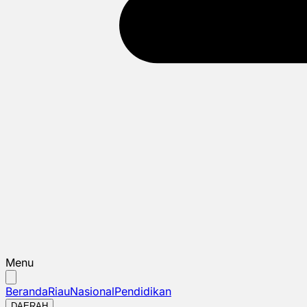
Menu
Beranda
Riau
Nasional
Pendidikan
DAERAH