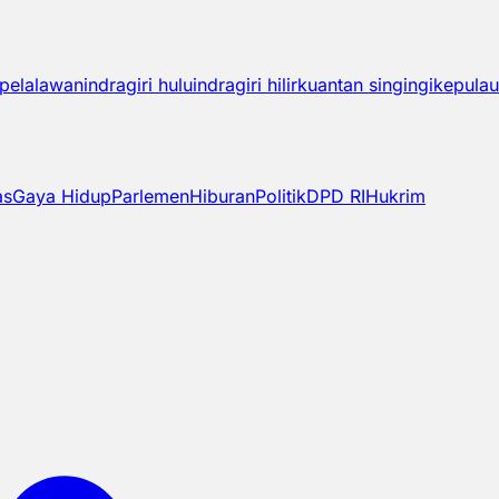
pelalawan
indragiri hulu
indragiri hilir
kuantan singingi
kepulau
as
Gaya Hidup
Parlemen
Hiburan
Politik
DPD RI
Hukrim