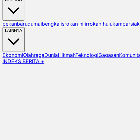
pekanbaru
dumai
bengkalis
rokan hilir
rokan hulu
kampar
siak
LAINNYA
Ekonomi
Olahraga
Dunia
Hikmah
Teknologi
Gagasan
Komunit
INDEKS BERITA +