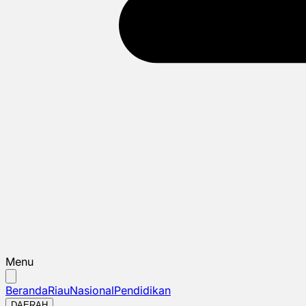
Menu
Beranda
Riau
Nasional
Pendidikan
DAERAH