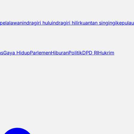
pelalawan
indragiri hulu
indragiri hilir
kuantan singingi
kepulau
as
Gaya Hidup
Parlemen
Hiburan
Politik
DPD RI
Hukrim