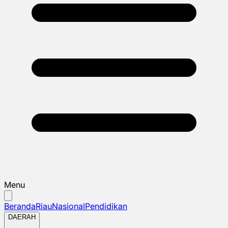
Menu
Beranda
Riau
Nasional
Pendidikan
DAERAH