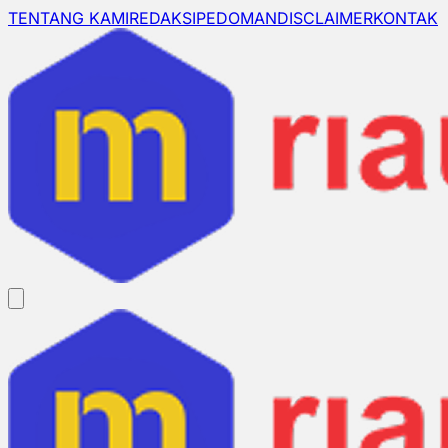
TENTANG KAMI
REDAKSI
PEDOMAN
DISCLAIMER
KONTAK