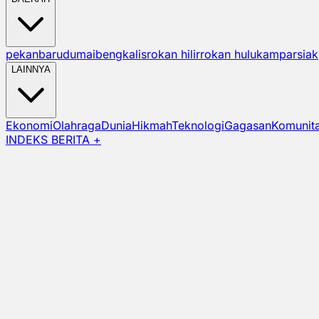
pekanbaru
dumai
bengkalis
rokan hilir
rokan hulu
kampar
siak
LAINNYA
Ekonomi
Olahraga
Dunia
Hikmah
Teknologi
Gagasan
Komunit
INDEKS BERITA +