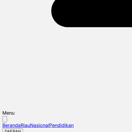
Menu
Beranda
Riau
Nasional
Pendidikan
DAERAH