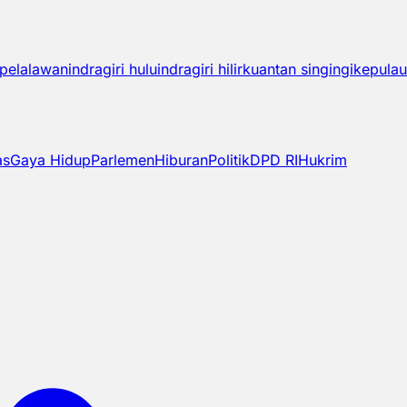
pelalawan
indragiri hulu
indragiri hilir
kuantan singingi
kepulau
as
Gaya Hidup
Parlemen
Hiburan
Politik
DPD RI
Hukrim