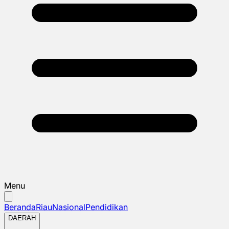
Menu
Beranda
Riau
Nasional
Pendidikan
DAERAH