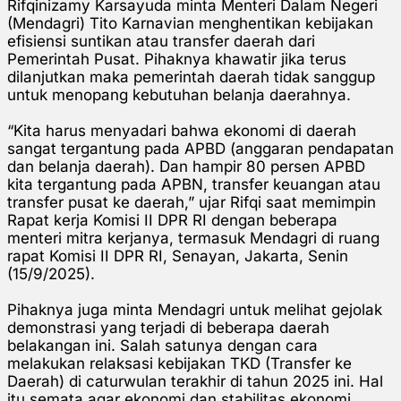
Rifqinizamy Karsayuda minta Menteri Dalam Negeri
(Mendagri) Tito Karnavian menghentikan kebijakan
efisiensi suntikan atau transfer daerah dari
Pemerintah Pusat. Pihaknya khawatir jika terus
dilanjutkan maka pemerintah daerah tidak sanggup
untuk menopang kebutuhan belanja daerahnya.
“Kita harus menyadari bahwa ekonomi di daerah
sangat tergantung pada APBD (anggaran pendapatan
dan belanja daerah). Dan hampir 80 persen APBD
kita tergantung pada APBN, transfer keuangan atau
transfer pusat ke daerah,” ujar Rifqi saat memimpin
Rapat kerja Komisi II DPR RI dengan beberapa
menteri mitra kerjanya, termasuk Mendagri di ruang
rapat Komisi II DPR RI, Senayan, Jakarta, Senin
(15/9/2025).
Pihaknya juga minta Mendagri untuk melihat gejolak
demonstrasi yang terjadi di beberapa daerah
belakangan ini. Salah satunya dengan cara
melakukan relaksasi kebijakan TKD (Transfer ke
Daerah) di caturwulan terakhir di tahun 2025 ini. Hal
itu semata agar ekonomi dan stabilitas ekonomi,