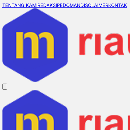
TENTANG KAMI
REDAKSI
PEDOMAN
DISCLAIMER
KONTAK