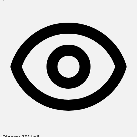
Dibaca:
751
kali