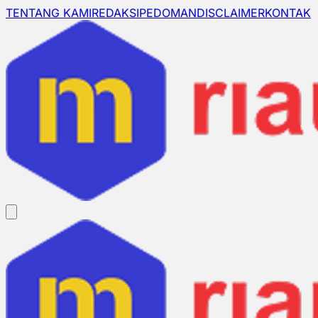
TENTANG KAMI
REDAKSI
PEDOMAN
DISCLAIMER
KONTAK