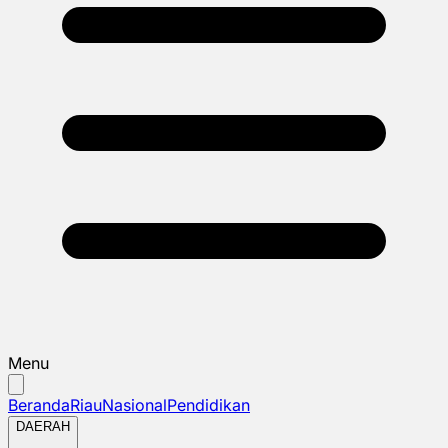
Menu
Beranda
Riau
Nasional
Pendidikan
DAERAH