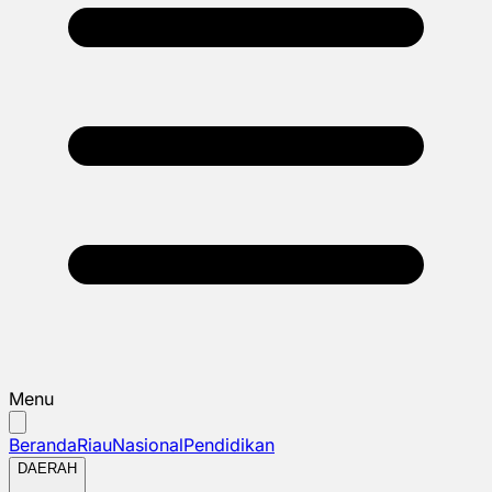
Menu
Beranda
Riau
Nasional
Pendidikan
DAERAH