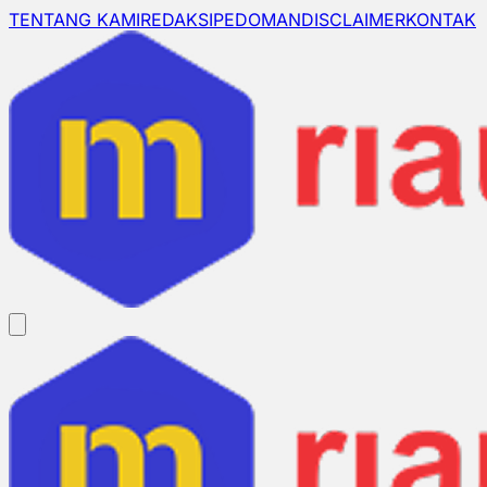
TENTANG KAMI
REDAKSI
PEDOMAN
DISCLAIMER
KONTAK