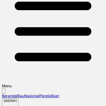
Menu
Beranda
Riau
Nasional
Pendidikan
DAERAH