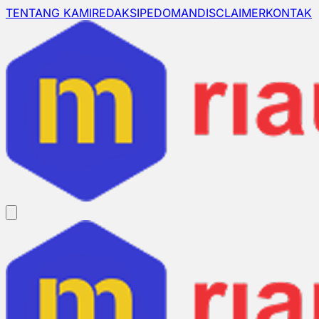
TENTANG KAMI
REDAKSI
PEDOMAN
DISCLAIMER
KONTAK