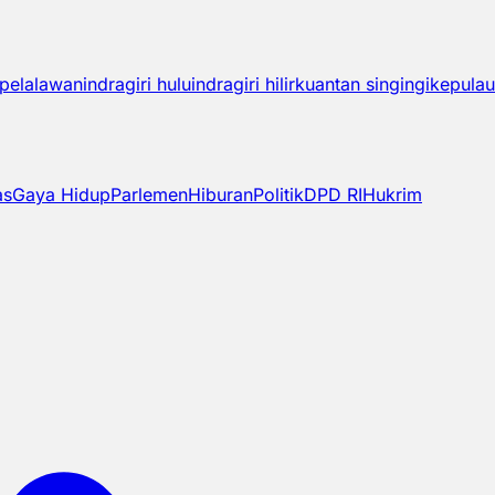
pelalawan
indragiri hulu
indragiri hilir
kuantan singingi
kepulau
as
Gaya Hidup
Parlemen
Hiburan
Politik
DPD RI
Hukrim