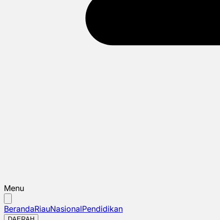
Menu
Beranda
Riau
Nasional
Pendidikan
DAERAH