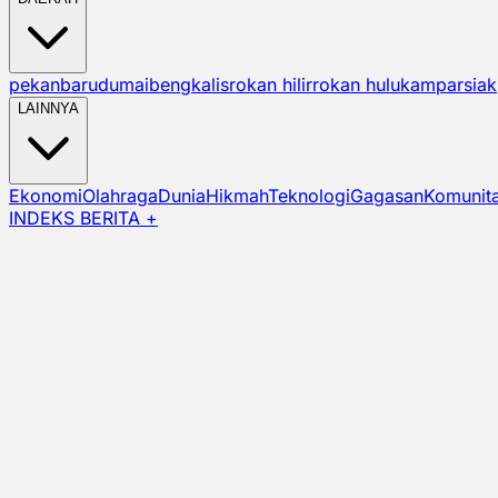
pekanbaru
dumai
bengkalis
rokan hilir
rokan hulu
kampar
siak
LAINNYA
Ekonomi
Olahraga
Dunia
Hikmah
Teknologi
Gagasan
Komunit
INDEKS BERITA +