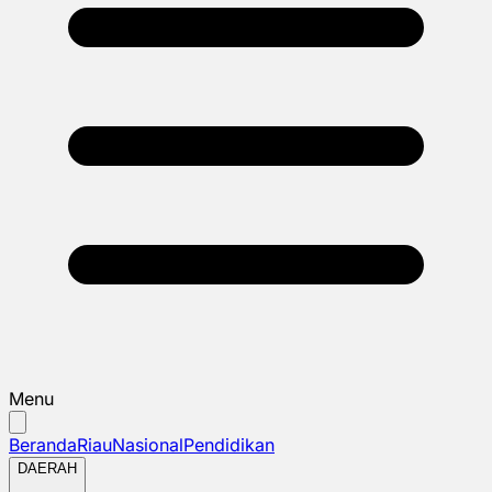
Menu
Beranda
Riau
Nasional
Pendidikan
DAERAH