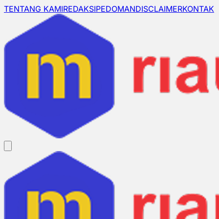
TENTANG KAMI
REDAKSI
PEDOMAN
DISCLAIMER
KONTAK