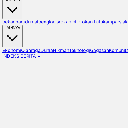
pekanbaru
dumai
bengkalis
rokan hilir
rokan hulu
kampar
siak
LAINNYA
Ekonomi
Olahraga
Dunia
Hikmah
Teknologi
Gagasan
Komunit
INDEKS BERITA +