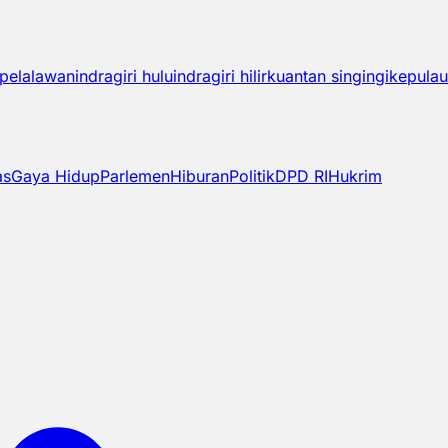
pelalawan
indragiri hulu
indragiri hilir
kuantan singingi
kepulau
as
Gaya Hidup
Parlemen
Hiburan
Politik
DPD RI
Hukrim