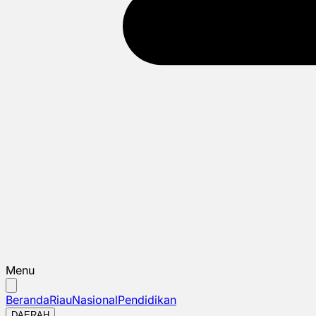
Menu
Beranda
Riau
Nasional
Pendidikan
DAERAH