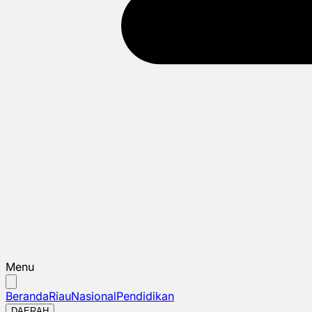
Menu
Beranda
Riau
Nasional
Pendidikan
DAERAH