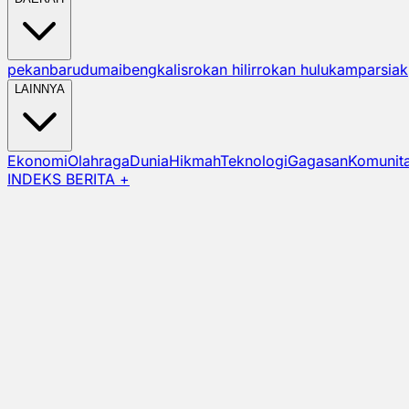
pekanbaru
dumai
bengkalis
rokan hilir
rokan hulu
kampar
siak
LAINNYA
Ekonomi
Olahraga
Dunia
Hikmah
Teknologi
Gagasan
Komunit
INDEKS BERITA +