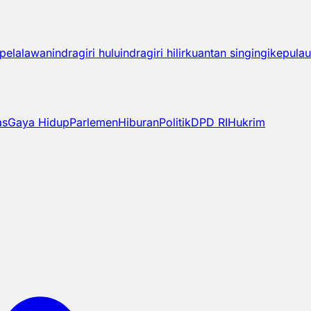
pelalawan
indragiri hulu
indragiri hilir
kuantan singingi
kepulau
as
Gaya Hidup
Parlemen
Hiburan
Politik
DPD RI
Hukrim