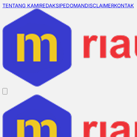
TENTANG KAMI
REDAKSI
PEDOMAN
DISCLAIMER
KONTAK