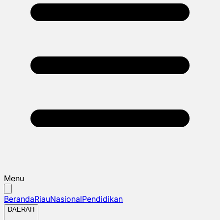
Menu
Beranda
Riau
Nasional
Pendidikan
DAERAH