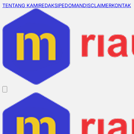
TENTANG KAMI
REDAKSI
PEDOMAN
DISCLAIMER
KONTAK