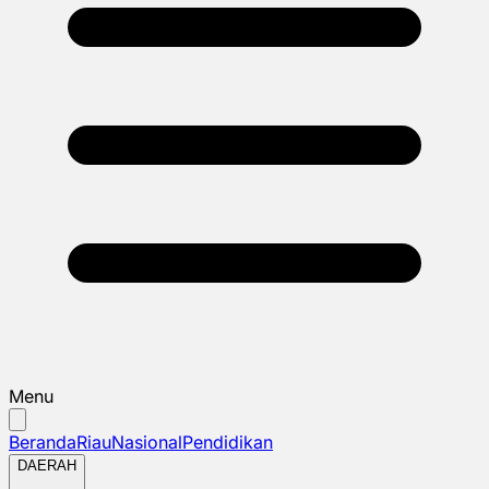
Menu
Beranda
Riau
Nasional
Pendidikan
DAERAH