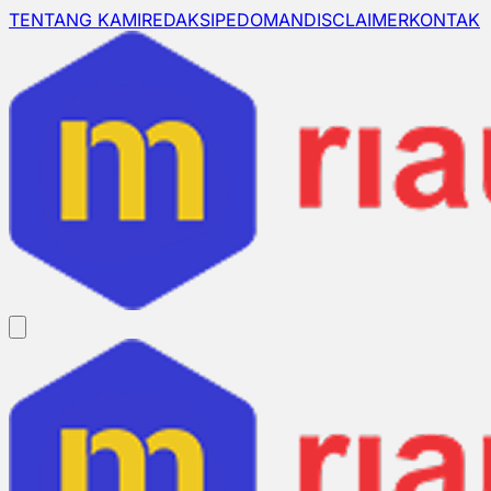
TENTANG KAMI
REDAKSI
PEDOMAN
DISCLAIMER
KONTAK