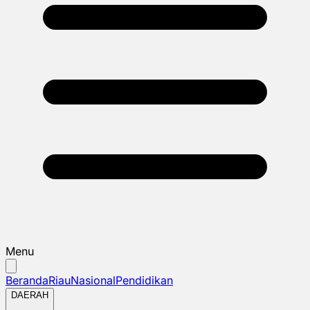
Menu
Beranda
Riau
Nasional
Pendidikan
DAERAH