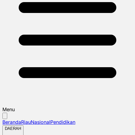
Menu
Beranda
Riau
Nasional
Pendidikan
DAERAH