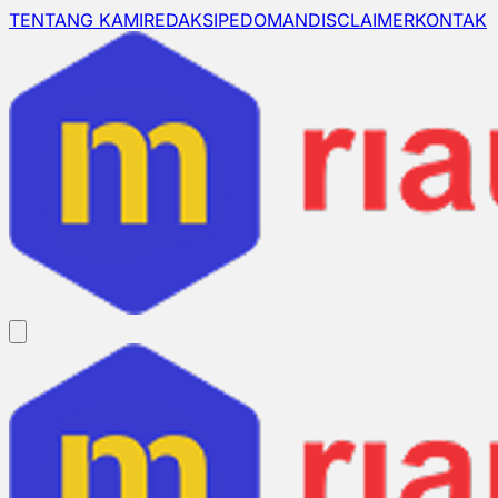
TENTANG KAMI
REDAKSI
PEDOMAN
DISCLAIMER
KONTAK