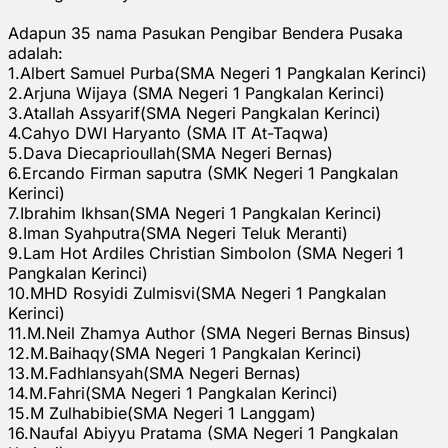
Adapun 35 nama Pasukan Pengibar Bendera Pusaka
adalah:
1.Albert Samuel Purba(SMA Negeri 1 Pangkalan Kerinci)
2.Arjuna Wijaya (SMA Negeri 1 Pangkalan Kerinci)
3.Atallah Assyarif(SMA Negeri Pangkalan Kerinci)
4.Cahyo DWI Haryanto (SMA IT At-Taqwa)
5.Dava Diecaprioullah(SMA Negeri Bernas)
6.Ercando Firman saputra (SMK Negeri 1 Pangkalan
Kerinci)
7.Ibrahim Ikhsan(SMA Negeri 1 Pangkalan Kerinci)
8.Iman Syahputra(SMA Negeri Teluk Meranti)
9.Lam Hot Ardiles Christian Simbolon (SMA Negeri 1
Pangkalan Kerinci)
10.MHD Rosyidi Zulmisvi(SMA Negeri 1 Pangkalan
Kerinci)
11.M.Neil Zhamya Author (SMA Negeri Bernas Binsus)
12.M.Baihaqy(SMA Negeri 1 Pangkalan Kerinci)
13.M.Fadhlansyah(SMA Negeri Bernas)
14.M.Fahri(SMA Negeri 1 Pangkalan Kerinci)
15.M Zulhabibie(SMA Negeri 1 Langgam)
16.Naufal Abiyyu Pratama (SMA Negeri 1 Pangkalan