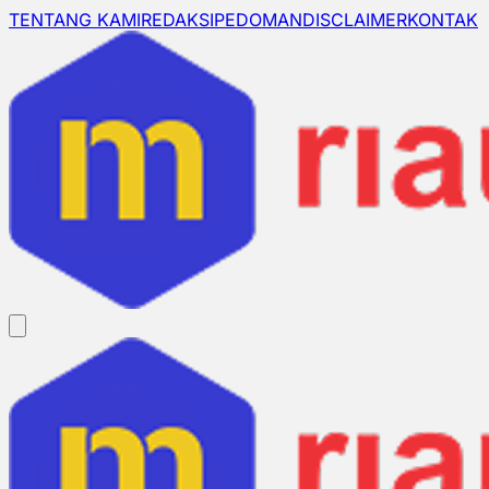
TENTANG KAMI
REDAKSI
PEDOMAN
DISCLAIMER
KONTAK