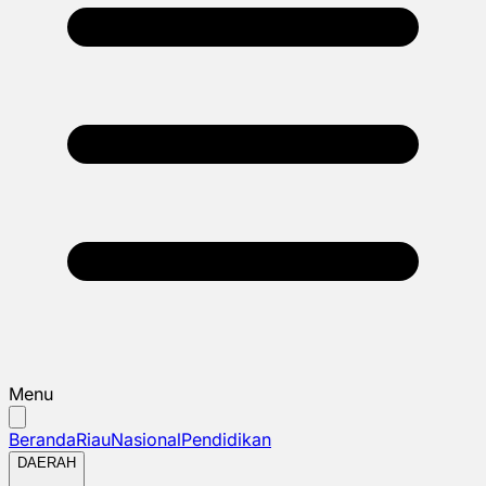
Menu
Beranda
Riau
Nasional
Pendidikan
DAERAH