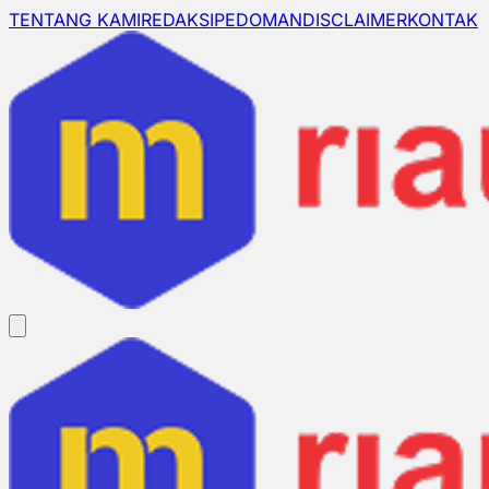
TENTANG KAMI
REDAKSI
PEDOMAN
DISCLAIMER
KONTAK