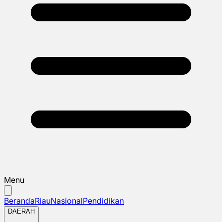
Menu
Beranda
Riau
Nasional
Pendidikan
DAERAH