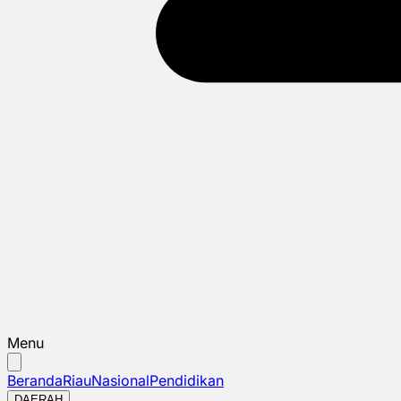
Menu
Beranda
Riau
Nasional
Pendidikan
DAERAH