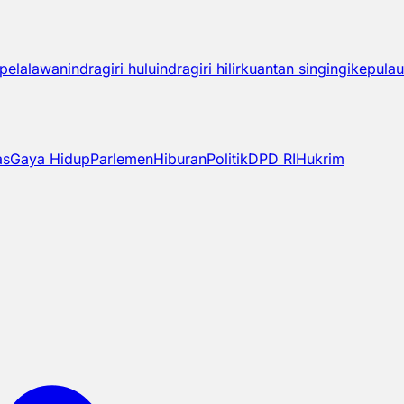
pelalawan
indragiri hulu
indragiri hilir
kuantan singingi
kepulau
as
Gaya Hidup
Parlemen
Hiburan
Politik
DPD RI
Hukrim