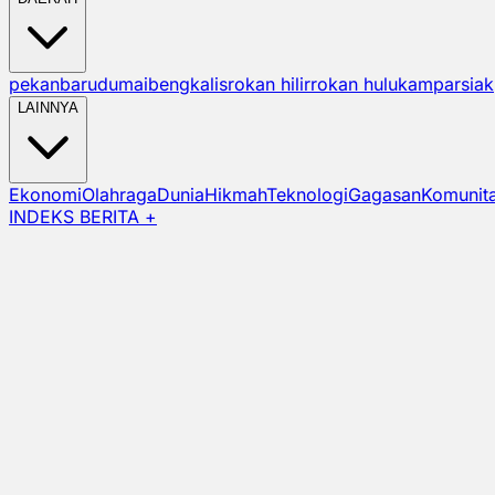
pekanbaru
dumai
bengkalis
rokan hilir
rokan hulu
kampar
siak
LAINNYA
Ekonomi
Olahraga
Dunia
Hikmah
Teknologi
Gagasan
Komunit
INDEKS BERITA +