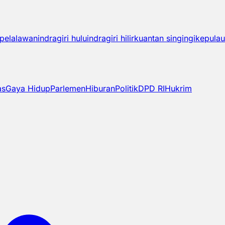
pelalawan
indragiri hulu
indragiri hilir
kuantan singingi
kepulau
as
Gaya Hidup
Parlemen
Hiburan
Politik
DPD RI
Hukrim