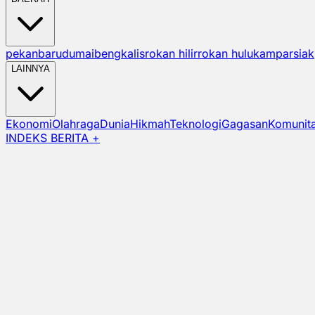
pekanbaru
dumai
bengkalis
rokan hilir
rokan hulu
kampar
siak
LAINNYA
Ekonomi
Olahraga
Dunia
Hikmah
Teknologi
Gagasan
Komunit
INDEKS BERITA +