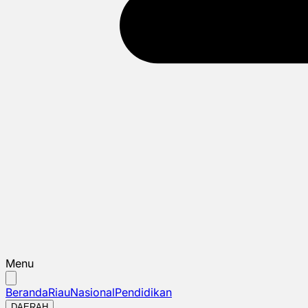
Menu
Beranda
Riau
Nasional
Pendidikan
DAERAH