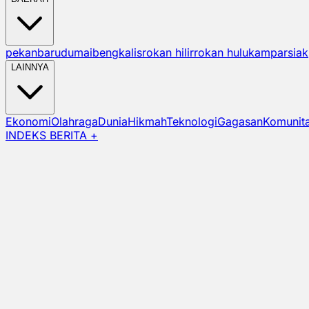
pekanbaru
dumai
bengkalis
rokan hilir
rokan hulu
kampar
siak
LAINNYA
Ekonomi
Olahraga
Dunia
Hikmah
Teknologi
Gagasan
Komunit
INDEKS BERITA +