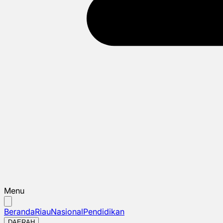
Menu
Beranda
Riau
Nasional
Pendidikan
DAERAH