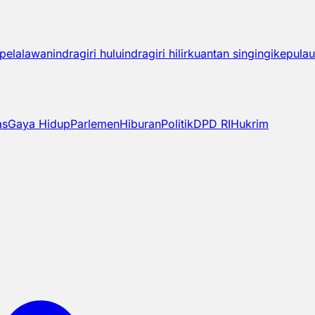
pelalawan
indragiri hulu
indragiri hilir
kuantan singingi
kepulau
as
Gaya Hidup
Parlemen
Hiburan
Politik
DPD RI
Hukrim