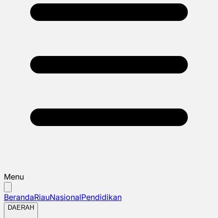
Menu
Beranda
Riau
Nasional
Pendidikan
DAERAH