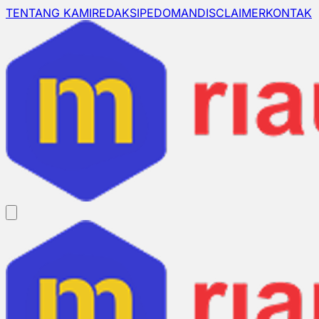
TENTANG KAMI
REDAKSI
PEDOMAN
DISCLAIMER
KONTAK