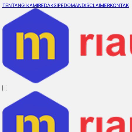
TENTANG KAMI
REDAKSI
PEDOMAN
DISCLAIMER
KONTAK