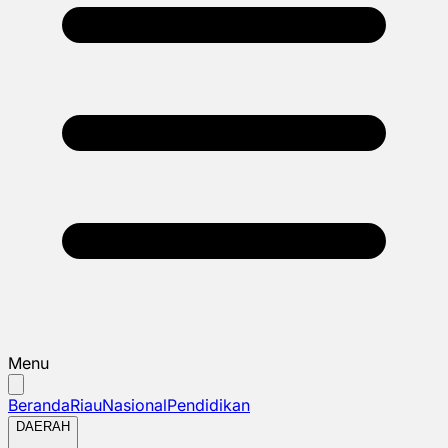
Menu
Beranda
Riau
Nasional
Pendidikan
DAERAH