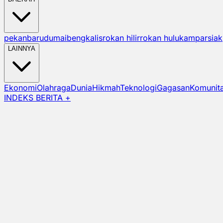
pekanbaru
dumai
bengkalis
rokan hilir
rokan hulu
kampar
siak
LAINNYA
Ekonomi
Olahraga
Dunia
Hikmah
Teknologi
Gagasan
Komunit
INDEKS BERITA +