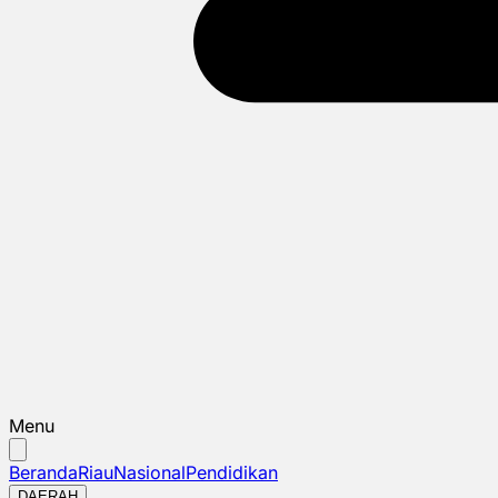
Menu
Beranda
Riau
Nasional
Pendidikan
DAERAH