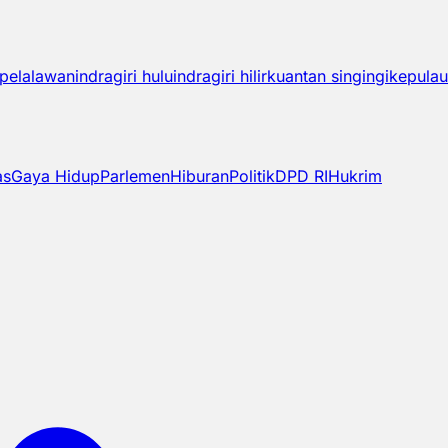
pelalawan
indragiri hulu
indragiri hilir
kuantan singingi
kepulau
as
Gaya Hidup
Parlemen
Hiburan
Politik
DPD RI
Hukrim