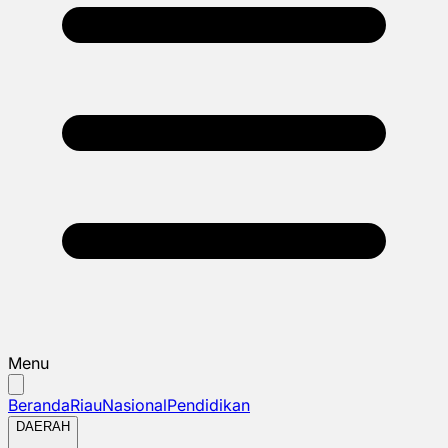
Menu
Beranda
Riau
Nasional
Pendidikan
DAERAH