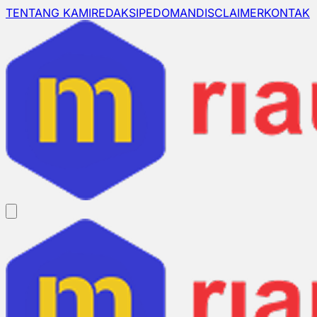
TENTANG KAMI
REDAKSI
PEDOMAN
DISCLAIMER
KONTAK