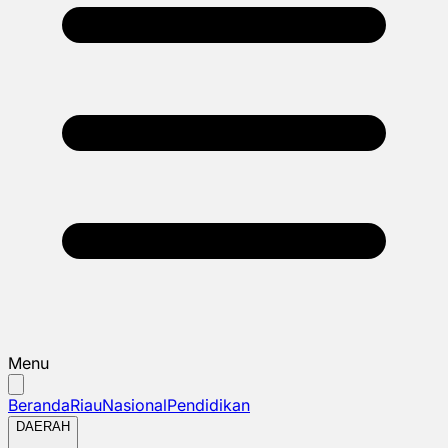
Menu
Beranda
Riau
Nasional
Pendidikan
DAERAH