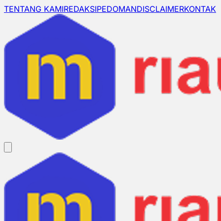
TENTANG KAMI
REDAKSI
PEDOMAN
DISCLAIMER
KONTAK