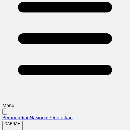
Menu
Beranda
Riau
Nasional
Pendidikan
DAERAH