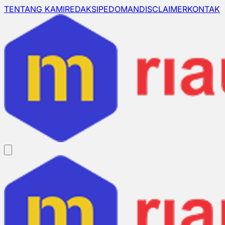
TENTANG KAMI
REDAKSI
PEDOMAN
DISCLAIMER
KONTAK