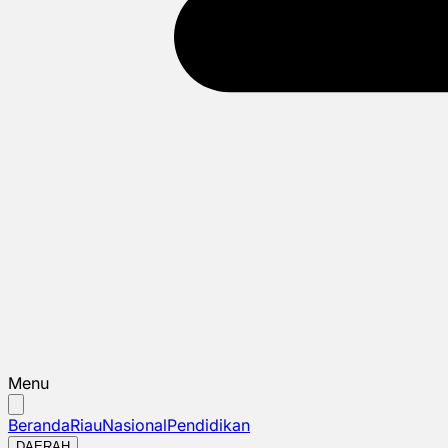
Menu
Beranda
Riau
Nasional
Pendidikan
DAERAH