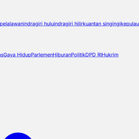
pelalawan
indragiri hulu
indragiri hilir
kuantan singingi
kepulau
as
Gaya Hidup
Parlemen
Hiburan
Politik
DPD RI
Hukrim