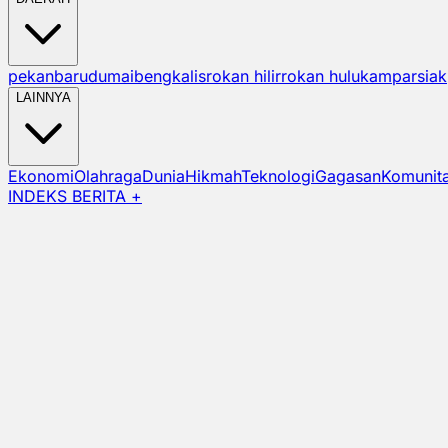
pekanbaru
dumai
bengkalis
rokan hilir
rokan hulu
kampar
siak
LAINNYA
Ekonomi
Olahraga
Dunia
Hikmah
Teknologi
Gagasan
Komunit
INDEKS BERITA +