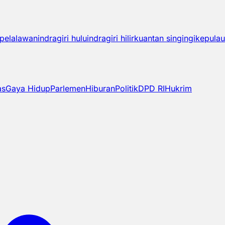
pelalawan
indragiri hulu
indragiri hilir
kuantan singingi
kepulau
as
Gaya Hidup
Parlemen
Hiburan
Politik
DPD RI
Hukrim