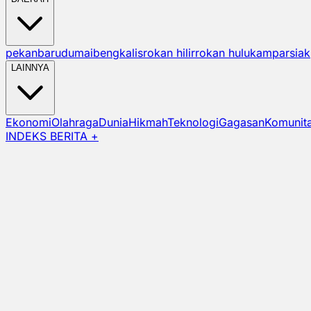
pekanbaru
dumai
bengkalis
rokan hilir
rokan hulu
kampar
siak
LAINNYA
Ekonomi
Olahraga
Dunia
Hikmah
Teknologi
Gagasan
Komunit
INDEKS BERITA +