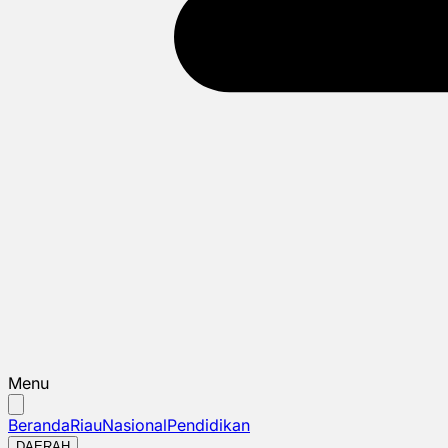
Menu
Beranda
Riau
Nasional
Pendidikan
DAERAH