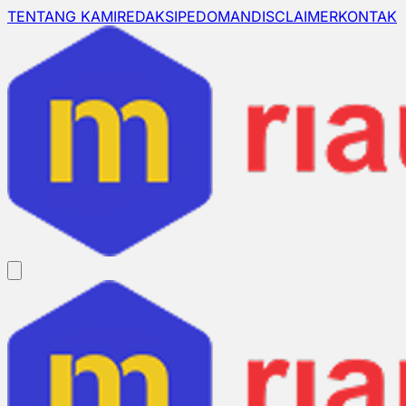
TENTANG KAMI
REDAKSI
PEDOMAN
DISCLAIMER
KONTAK