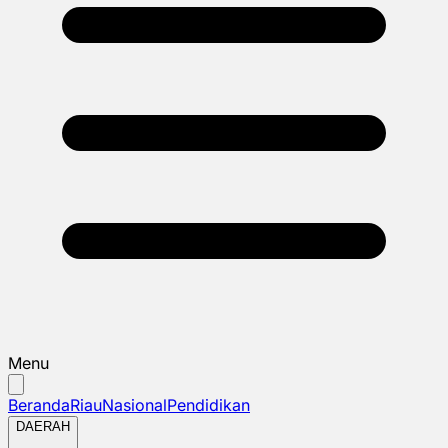
Menu
Beranda
Riau
Nasional
Pendidikan
DAERAH