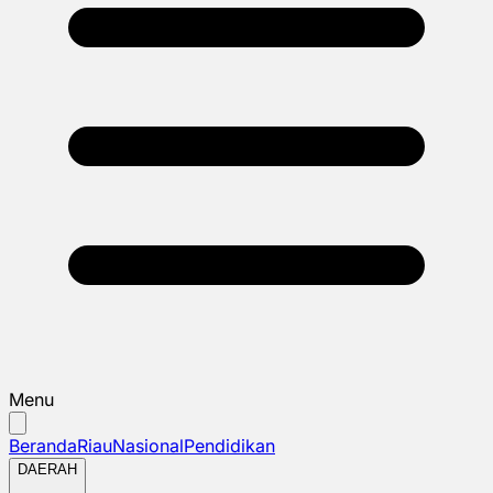
Menu
Beranda
Riau
Nasional
Pendidikan
DAERAH