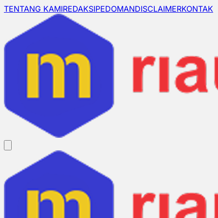
TENTANG KAMI
REDAKSI
PEDOMAN
DISCLAIMER
KONTAK