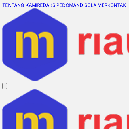
TENTANG KAMI
REDAKSI
PEDOMAN
DISCLAIMER
KONTAK