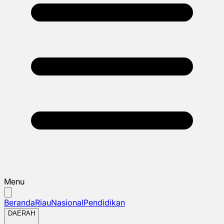
Menu
Beranda
Riau
Nasional
Pendidikan
DAERAH