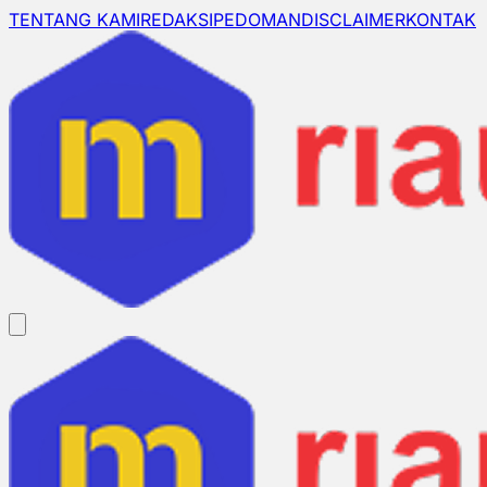
TENTANG KAMI
REDAKSI
PEDOMAN
DISCLAIMER
KONTAK