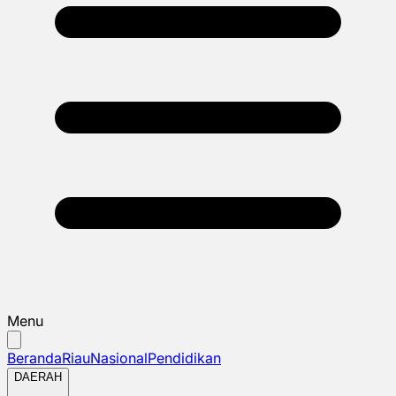
Menu
Beranda
Riau
Nasional
Pendidikan
DAERAH