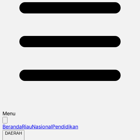
Menu
Beranda
Riau
Nasional
Pendidikan
DAERAH