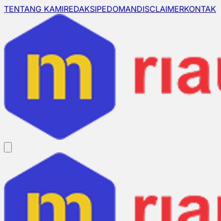
TENTANG KAMI
REDAKSI
PEDOMAN
DISCLAIMER
KONTAK