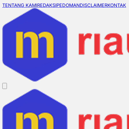
TENTANG KAMI
REDAKSI
PEDOMAN
DISCLAIMER
KONTAK