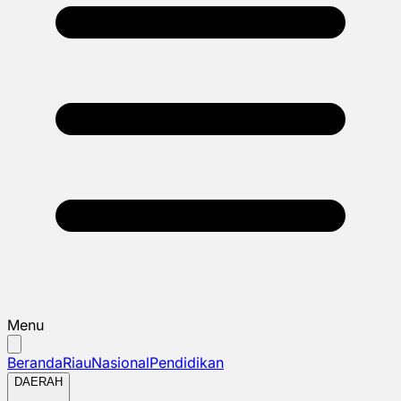
Menu
Beranda
Riau
Nasional
Pendidikan
DAERAH