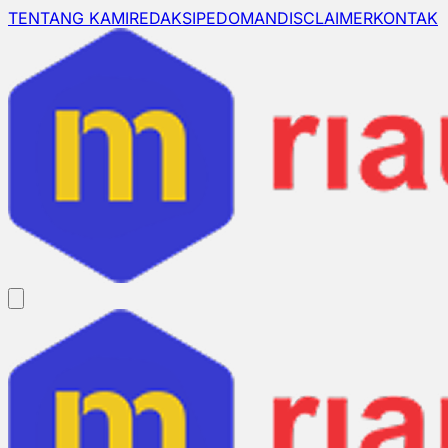
TENTANG KAMI
REDAKSI
PEDOMAN
DISCLAIMER
KONTAK