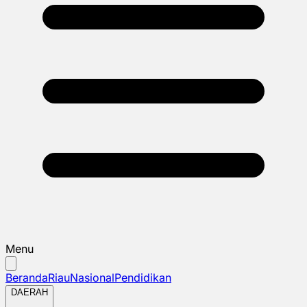
Menu
Beranda
Riau
Nasional
Pendidikan
DAERAH