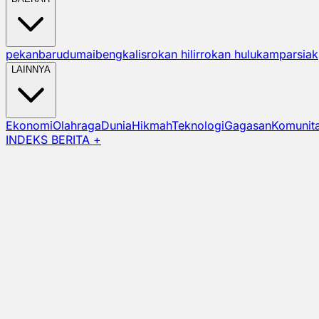
pekanbaru
dumai
bengkalis
rokan hilir
rokan hulu
kampar
siak
LAINNYA
Ekonomi
Olahraga
Dunia
Hikmah
Teknologi
Gagasan
Komunit
INDEKS BERITA +