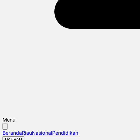
Menu
Beranda
Riau
Nasional
Pendidikan
DAERAH