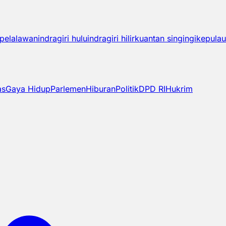
pelalawan
indragiri hulu
indragiri hilir
kuantan singingi
kepulau
as
Gaya Hidup
Parlemen
Hiburan
Politik
DPD RI
Hukrim